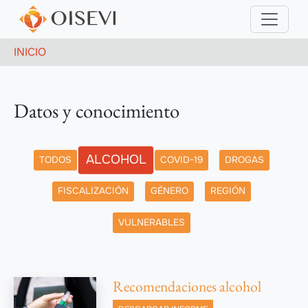
Pasar al contenido principal
Ruta de navegación
INICIO
Datos y conocimiento
Etiqueta
ALCOHOL
TODOS
COVID-19
DROGAS
FISCALIZACIÓN
GÉNERO
REGIÓN
VULNERABLES
Recomendaciones alcohol